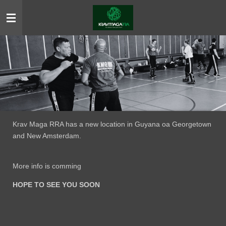
Ga
direct
naar
de
hoofdinhoud
Krav Maga RRA has a new location in Guyana oa Georgetown
and New Amsterdam.
More info is comming
HOPE TO SEE YOU SOON